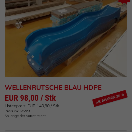
WELLENRUTSCHE BLAU HDPE
SIE SPAREN 30 %
EUR 98,00 / Stk
Listenpreis: EUR 140,90 / Stk
Preis inkl MWSt.
So lange der Vorrat reicht!