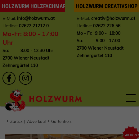
HOLZWURM HOLZFACHMARKT
HOLZWURM CREATIVSHOP
E-Mail:
info
@holzwurm.at
E-Mail:
creativ@holzwurm.at
Hotline:
02622 21212 0
Hotline:
02622 226 56
Mo-Fr: 8:00 - 17:00
Mo - Fr: 9:00 - 18:00
Sa: 9:00 - 17:00
Uhr
2700 Wiener Neustadt
Sa: 8:00 - 12:30 Uhr
Zehnergürtel 110
2700 Wiener Neustadt
Zehnergürtel 110
Zurück
|
Abverkauf
Gartenholz
AKTION