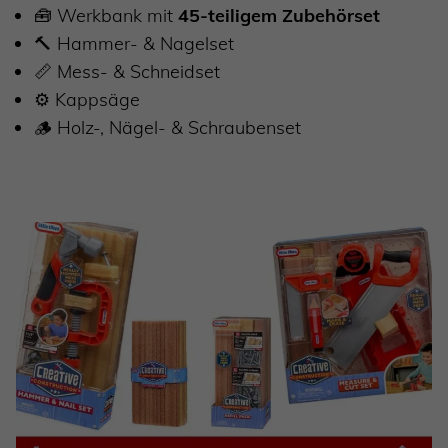
🧰
Werkbank mit
45-teiligem Zubehörset
🔨
Hammer- & Nagelset
📏
Mess- & Schneidset
⚙️
Kappsäge
🪵
Holz-, Nägel- & Schraubenset