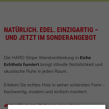
NATÜRLICH. EDEL. EINZIGARTIG –
UND JETZT IM SONDERANGEBOT
Die HARO
Stripe
Wandverkleidung in
Eiche
Echtholz furniert
bringt stilvolle Natürlichkeit und
akustische Ruhe in jeden Raum.
Erleben Sie echtes Holz in seiner schönsten Form –
hochwertig, modern und einfach montiert.
🌿
Nur für kurze Zeit zum einmaligen