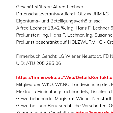
Geschäftsführerr: Alfred Lechner
Datenschutzverantwortlich: HOLZWURM KG
Eigentums- und Beteiligungsverhältnisse:
Alfred Lechner 18,42 %, Ing. Hans F. Lechner
Prokuristen: Ing. Hans F. Lechner, Ing. Susan
Prokurist beschränkt auf HOLZWURM KG - Crea
Firmenbuch Gericht: LG Wiener Neustadt, FB 
UID: ATU 205 285 06
https://firmen.wko.at/Web/DetailsKontak
Mitglied der WKÖ, WKNÖ, Landesinnung des Ba
Elektro- u Einrichtungsfachhandels, Tischler 
Gewerbebehörde: Magistrat Wiener Neustadt
Gewerbe- und Berufsrechtliche Vorschriften: 
Zugang zu den Vorschriften:
https://www.ris.b