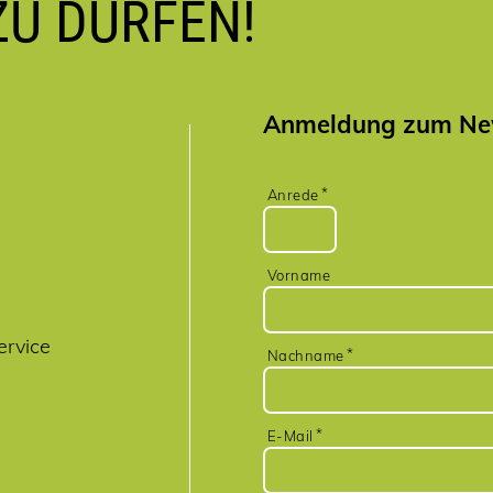
ZU DÜRFEN!
Anmeldung zum New
Anrede
Vorname
ervice
Nachname
E-Mail