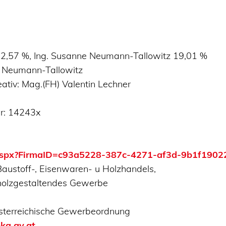
 62,57 %, Ing. Susanne Neumann-Tallowitz 19,01 %
ne Neumann-Tallowitz
tiv: Mag.(FH) Valentin Lechner
Nr: 14243x
t.aspx?FirmaID=c93a5228-387c-4271-af3d-9b1f190
ustoff-, Eisenwaren- u Holzhandels,
u holzgestaltendes Gewerbe
Österreichische Gewerbeordnung
ka.gv.at