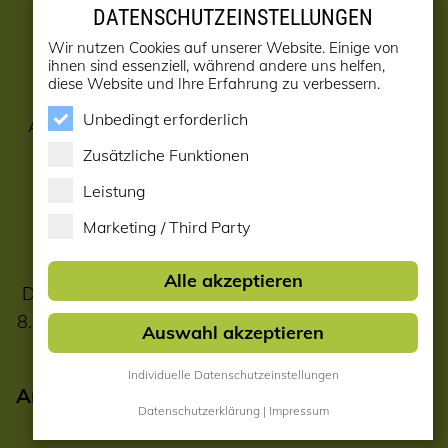
E-Mail:
verkauf@holzwurm.at
DATENSCHUTZEINSTELLUNGEN
E-Mail:
info@holzwurm.at
(Büro)
Wir nutzen Cookies auf unserer Website. Einige von
ihnen sind essenziell, während andere uns helfen,
diese Website und Ihre Erfahrung zu verbessern.
Bitte hinterlassen Sie bei Bestellungen oder
Unbedingt erforderlich
Anfragen ihre Telefonnummer, damit wir Sie bei
eventuellen Rückfragen erreichen können.
Zusätzliche Funktionen
Vielen Dank !
Leistung
Marketing / Third Party
Hotline:
02622 21212-0
Alle akzeptieren
Der führende Holzfachmarkt im südlichen NÖ auf
8.000 m2, Familienbetrieb seit mehr als 85 Jahren.
Auswahl akzeptieren
Individuelle Datenschutzeinstellungen
Anmeldung zum Newsletter
Datenschutzerklärung
|
Impressum