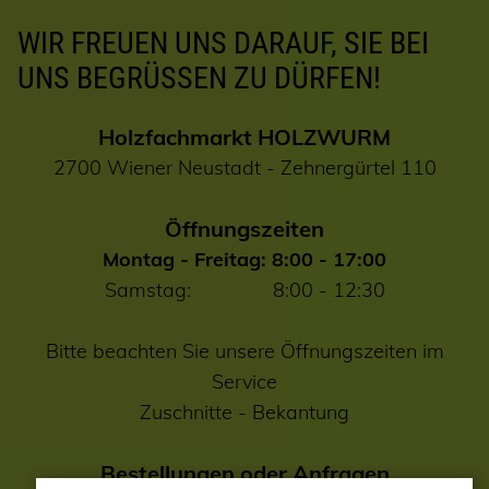
WIR FREUEN UNS DARAUF, SIE BEI
UNS BEGRÜSSEN ZU DÜRFEN!
Holzfachmarkt HOLZWURM
2700 Wiener Neustadt - Zehnergürtel 110
Öffnungszeiten
Montag - Freitag: 8:00 - 17:00
Samstag: 8:00 - 12:30
Bitte beachten Sie unsere Öffnungszeiten im
Service
Zuschnitte
-
Bekantung
Bestellungen oder Anfragen