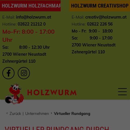
HOLZWURM HOLZFACHMARKT
HOLZWURM CREATIVSHOP
E-Mail:
info
@holzwurm.at
E-Mail:
creativ@holzwurm.at
Hotline:
02622 21212 0
Hotline:
02622 226 56
Mo-Fr: 8:00 - 17:00
Mo - Fr: 9:00 - 18:00
Sa: 9:00 - 17:00
Uhr
2700 Wiener Neustadt
Sa: 8:00 - 12:30 Uhr
Zehnergürtel 110
2700 Wiener Neustadt
Zehnergürtel 110
Zurück
|
Unternehmen
Virtueller Rundgang
VIRTUELLER RUNDGANG DURCH