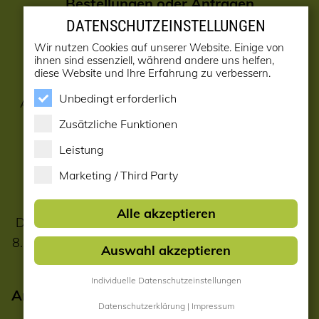
Bestellungen oder Anfragen
E-Mail:
verkauf@holzwurm.at
DATENSCHUTZEINSTELLUNGEN
E-Mail:
info@holzwurm.at
(Büro)
Wir nutzen Cookies auf unserer Website. Einige von
ihnen sind essenziell, während andere uns helfen,
diese Website und Ihre Erfahrung zu verbessern.
Bitte hinterlassen Sie bei Bestellungen oder
Unbedingt erforderlich
Anfragen ihre Telefonnummer, damit wir Sie bei
eventuellen Rückfragen erreichen können.
Zusätzliche Funktionen
Vielen Dank !
Leistung
Marketing / Third Party
Hotline:
02622 21212-0
Alle akzeptieren
Der führende Holzfachmarkt im südlichen NÖ auf
8.000 m2, Familienbetrieb seit mehr als 85 Jahren.
Auswahl akzeptieren
Individuelle Datenschutzeinstellungen
Anmeldung zum Newsletter
Datenschutzerklärung
|
Impressum