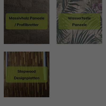
Massivholz Paneele
Wasserfeste
/ Profilbretter
Paneele
Stepwood
Designplatten