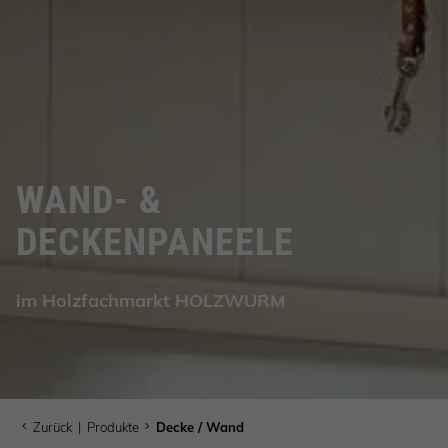
WAND- &
DECKENPANEELE
im Holzfachmarkt HOLZWURM
Zurück
|
Produkte
Decke / Wand