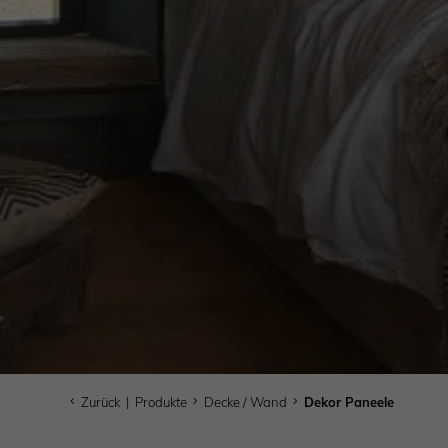
Zurück
|
Produkte
Decke / Wand
Dekor Paneele