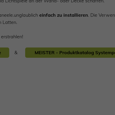
 und Lichtspiele an der Wand- oder Decke schaffen.
Paneele.unglaublich
einfach zu installieren
. Die Verwen
n Latten.
 erstrahlen!
e
&
MEISTER - Produktkatalog Systemp