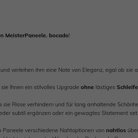
n MeisterPaneele. bocado
!
und verleihen ihm eine Note von Eleganz, egal ob sie
sie Ihnen ein stilvolles Upgrade
ohne
lästiges
Schleif
da sie Risse verhindern und für lang anhaltende Schön
eder subtil ergänzen oder ein gewagtes Statement set
o Paneele verschiedene Nahtoptionen von
nahtlos
über