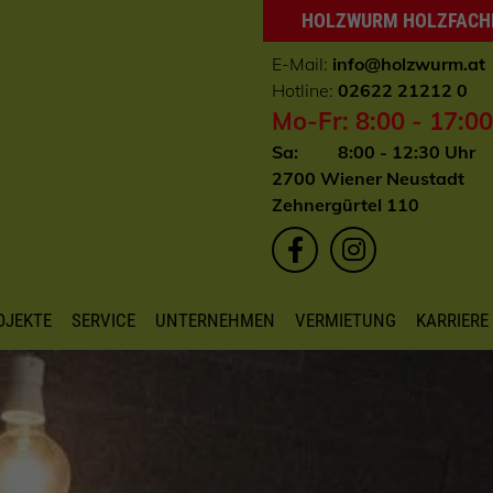
HOLZWURM HOLZFAC
E-Mail:
info
@holzwurm.at
Hotline:
02622 21212 0
Mo-Fr: 8:00 - 17:0
Sa: 8:00 - 12:30 Uhr
2700 Wiener Neustadt
Zehnergürtel 110
OJEKTE
SERVICE
UNTERNEHMEN
VERMIETUNG
KARRIERE