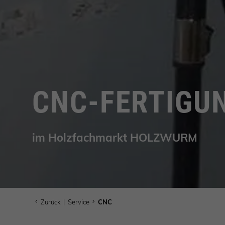
CNC-FERTIGU
im Holzfachmarkt HOLZWURM
Zurück
|
Service
CNC