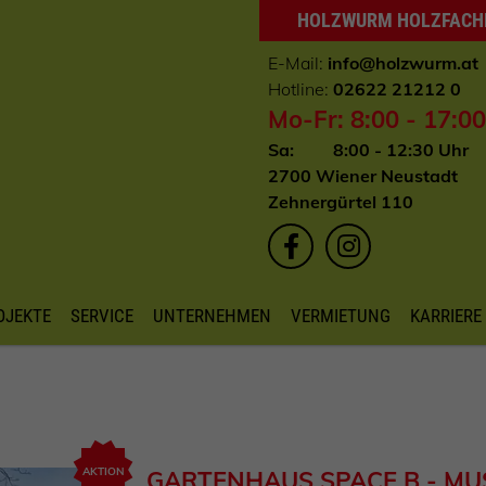
HOLZWURM HOLZFAC
E-Mail:
info
@holzwurm.at
Hotline:
02622 21212 0
Mo-Fr: 8:00 - 17:0
Sa: 8:00 - 12:30 Uhr
2700 Wiener Neustadt
Zehnergürtel 110
OJEKTE
SERVICE
UNTERNEHMEN
VERMIETUNG
KARRIERE
AKTION
GARTENHAUS SPACE B - M