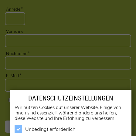
Anrede
Vorname
Nachname
E-Mail
DATENSCHUTZEINSTELLUNGEN
Ja, ich möchte den Newsletter erhalten! (kann jederzeit
abbestellt werden)
Wir nutzen Cookies auf unserer Website. Einige von
ihnen sind essenziell, während andere uns helfen,
diese Website und Ihre Erfahrung zu verbessern.
Anmelden
Unbedingt erforderlich