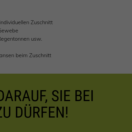
ndividuellen Zuschnitt
-Gewebe
, Regentonnen usw.
ansen beim Zuschnitt
ARAUF, SIE BEI
ZU DÜRFEN!