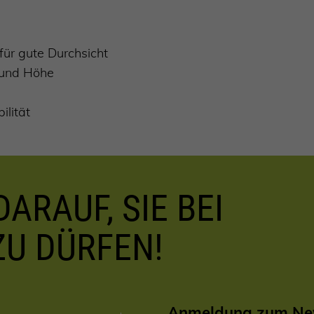
für gute Durchsicht
 und Höhe
ilität
ARAUF, SIE BEI
ZU DÜRFEN!
Anmeldung zum New