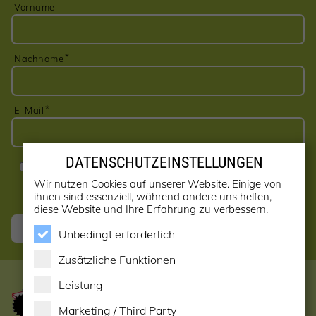
Vorname
Nachname
E-Mail
DATENSCHUTZEINSTELLUNGEN
Ja, ich möchte den Newsletter erhalten! (kann jederzeit
abbestellt werden)
Wir nutzen Cookies auf unserer Website. Einige von
ihnen sind essenziell, während andere uns helfen,
diese Website und Ihre Erfahrung zu verbessern.
Anmelden
Unbedingt erforderlich
Zusätzliche Funktionen
Leistung
Marketing / Third Party