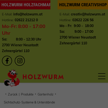
HOLZWURM HOLZFACHMARKT
HOLZWURM CREATIVSHOP
E-Mail:
info
@holzwurm.at
E-Mail:
creativ@holzwurm.at
Hotline:
02622 21212 0
Hotline:
02622 226 56
Mo-Fr: 8:00 - 17:00
Mo - Fr: 9:00 - 18:00
Sa: 9:00 - 17:00
Uhr
2700 Wiener Neustadt
Sa: 8:00 - 12:30 Uhr
Zehnergürtel 110
2700 Wiener Neustadt
Zehnergürtel 110
Zurück
|
Produkte
Gartenholz
Sichtschutz-Systeme & Unterstände