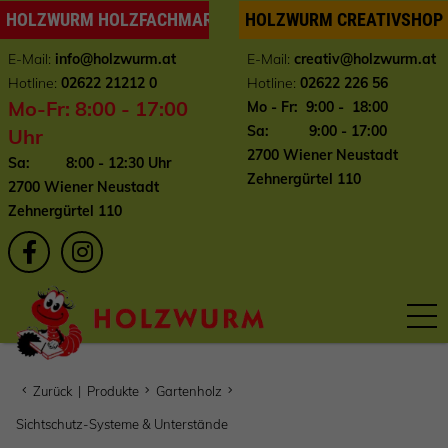
HOLZWURM HOLZFACHMARKT
HOLZWURM CREATIVSHOP
E-Mail:
info
@holzwurm.at
E-Mail:
creativ@holzwurm.at
Hotline:
02622 21212 0
Hotline:
02622 226 56
Mo-Fr: 8:00 - 17:00
Mo - Fr: 9:00 - 18:00
Sa: 9:00 - 17:00
Uhr
2700 Wiener Neustadt
Sa: 8:00 - 12:30 Uhr
Zehnergürtel 110
2700 Wiener Neustadt
Zehnergürtel 110
Zurück
|
Produkte
Gartenholz
Sichtschutz-Systeme & Unterstände