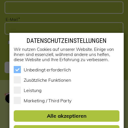
E-Mail
DATENSCHUTZEINSTELLUNGEN
Ja, ich möchte den Newsletter erhalten! (kann jederzeit
abbestellt werden)
Wir nutzen Cookies auf unserer Website. Einige von
ihnen sind essenziell, während andere uns helfen,
diese Website und Ihre Erfahrung zu verbessern.
Anmelden
Unbedingt erforderlich
Zusätzliche Funktionen
Leistung
Marketing / Third Party
Startseite
Alle akzeptieren
Datenschutzerklärung