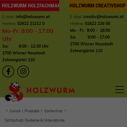
HOLZWURM HOLZFACHMARKT
HOLZWURM CREATIVSHOP
E-Mail:
info
@holzwurm.at
E-Mail:
creativ@holzwurm.at
Hotline:
02622 21212 0
Hotline:
02622 226 56
Mo-Fr: 8:00 - 17:00
Mo - Fr: 9:00 - 18:00
Sa: 9:00 - 17:00
Uhr
2700 Wiener Neustadt
Sa: 8:00 - 12:30 Uhr
Zehnergürtel 110
2700 Wiener Neustadt
Zehnergürtel 110
Zurück
|
Produkte
Gartenholz
Sichtschutz-Systeme & Unterstände