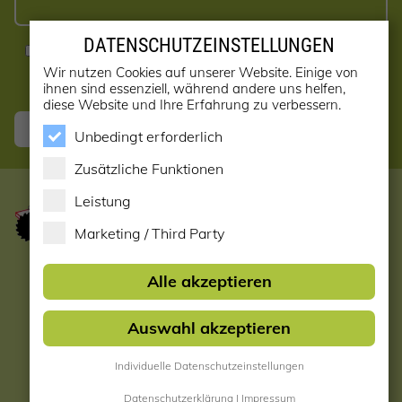
DATENSCHUTZEINSTELLUNGEN
Ja, ich möchte den Newsletter erhalten! (kann jederzeit
abbestellt werden)
Wir nutzen Cookies auf unserer Website. Einige von
ihnen sind essenziell, während andere uns helfen,
diese Website und Ihre Erfahrung zu verbessern.
Anmelden
Unbedingt erforderlich
Zusätzliche Funktionen
Leistung
Marketing / Third Party
Startseite
Alle akzeptieren
Datenschutzerklärung
Auswahl akzeptieren
Impressum & AGB
Individuelle Datenschutzeinstellungen
Datenschutzeinstellungen
Datenschutzerklärung
|
Impressum