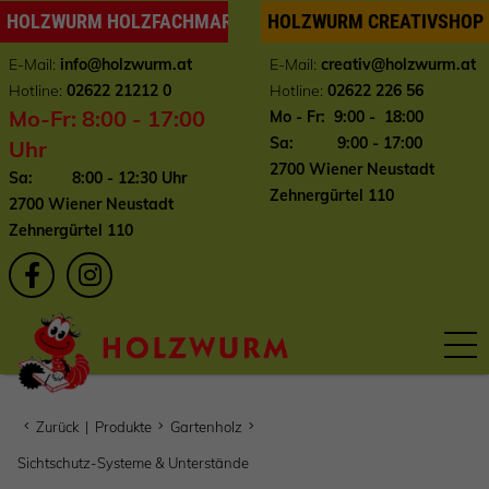
HOLZWURM HOLZFACHMARKT
HOLZWURM CREATIVSHOP
E-Mail:
info
@holzwurm.at
E-Mail:
creativ@holzwurm.at
Hotline:
02622 21212 0
Hotline:
02622 226 56
Mo-Fr: 8:00 - 17:00
Mo - Fr: 9:00 - 18:00
Sa: 9:00 - 17:00
Uhr
2700 Wiener Neustadt
Sa: 8:00 - 12:30 Uhr
Zehnergürtel 110
2700 Wiener Neustadt
Zehnergürtel 110
Zurück
|
Produkte
Gartenholz
Sichtschutz-Systeme & Unterstände