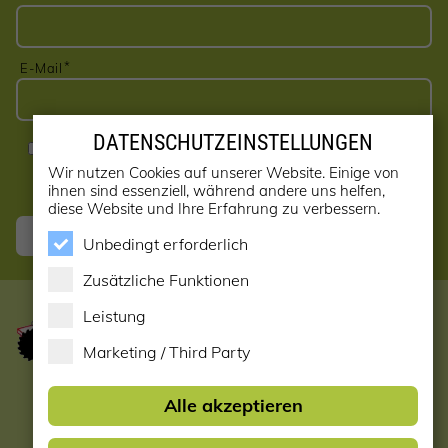
E-Mail
DATENSCHUTZEINSTELLUNGEN
Ja, ich möchte den Newsletter erhalten! (kann jederzeit
abbestellt werden)
Wir nutzen Cookies auf unserer Website. Einige von
ihnen sind essenziell, während andere uns helfen,
diese Website und Ihre Erfahrung zu verbessern.
Anmelden
Unbedingt erforderlich
Zusätzliche Funktionen
Leistung
Marketing / Third Party
Startseite
Alle akzeptieren
Datenschutzerklärung