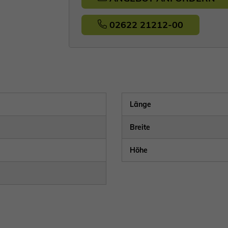
02622 21212-00
Länge
Breite
Höhe