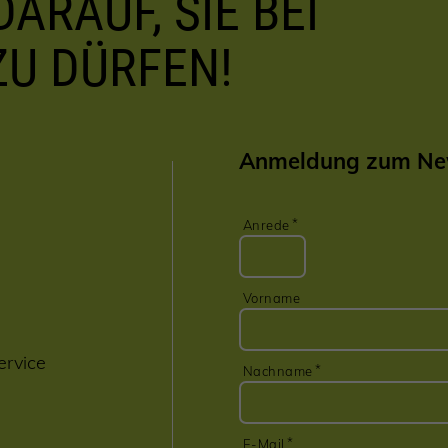
ARAUF, SIE BEI
ZU DÜRFEN!
Anmeldung zum New
Anrede
Vorname
ervice
Nachname
E-Mail