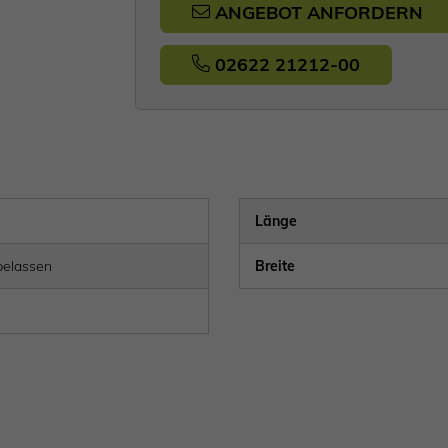
ANGEBOT ANFORDERN
02622 21212-00
Länge
belassen
Breite