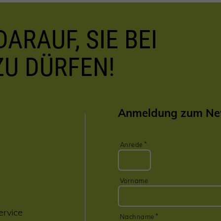
ARAUF, SIE BEI
ZU DÜRFEN!
Anmeldung zum New
Anrede
Vorname
ervice
Nachname