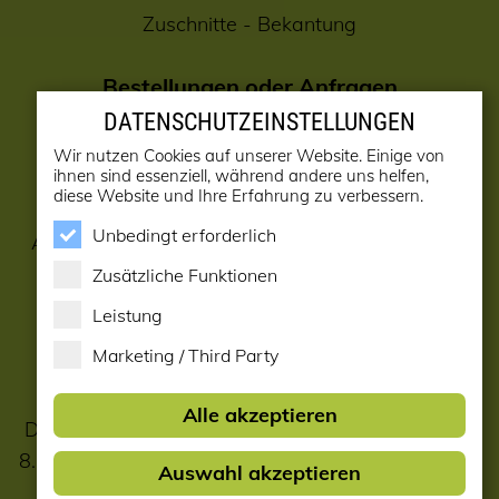
Zuschnitte
-
Bekantung
Bestellungen oder Anfragen
E-Mail:
verkauf@holzwurm.at
DATENSCHUTZEINSTELLUNGEN
E-Mail:
info@holzwurm.at
(Büro)
Wir nutzen Cookies auf unserer Website. Einige von
ihnen sind essenziell, während andere uns helfen,
diese Website und Ihre Erfahrung zu verbessern.
Bitte hinterlassen Sie bei Bestellungen oder
Unbedingt erforderlich
Anfragen ihre Telefonnummer, damit wir Sie bei
eventuellen Rückfragen erreichen können.
Zusätzliche Funktionen
Vielen Dank !
Leistung
Marketing / Third Party
Hotline:
02622 21212-0
Alle akzeptieren
Der führende Holzfachmarkt im südlichen NÖ auf
8.000 m2, Familienbetrieb seit mehr als 85 Jahren.
Auswahl akzeptieren