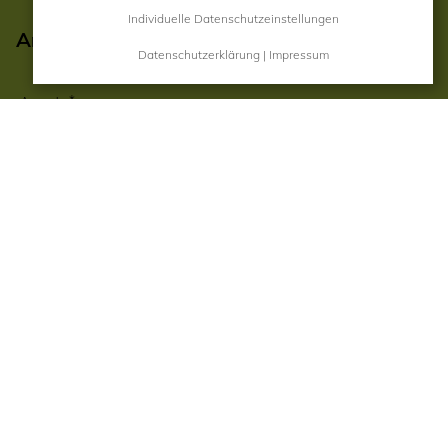
Individuelle Datenschutzeinstellungen
Anmeldung zum Newsletter
Datenschutzerklärung
|
Impressum
Anrede
Vorname
Nachname
E-Mail
Ja, ich möchte den Newsletter erhalten! (kann jederzeit
abbestellt werden)