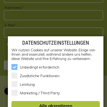
Nachname
E-Mail
DATENSCHUTZEINSTELLUNGEN
Ja, ich möchte den Newsletter erhalten! (kann jederzeit
abbestellt werden)
Wir nutzen Cookies auf unserer Website. Einige von
ihnen sind essenziell, während andere uns helfen,
diese Website und Ihre Erfahrung zu verbessern.
Anmelden
Unbedingt erforderlich
Zusätzliche Funktionen
Leistung
Marketing / Third Party
Startseite
Alle akzeptieren