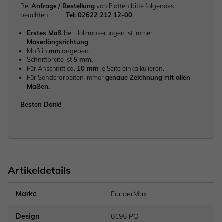
Bei
Anfrage / Bestellung
von Platten bitte folgendes
beachten:
Tel: 02622 212 12-00
Erstes Maß
bei Holzmaserungen ist immer
Maserlängsrichtung
.
Maß in
mm
angeben.
Schnittbreite ist
5 mm.
Für Anschnitt ca.
10 mm
je Seite einkalkulieren.
Für Sonderarbeiten immer
genaue Zeichnung mit allen
Maßen.
Besten Dank!
Artikeldetails
Marke
FunderMax
Design
0195 PO