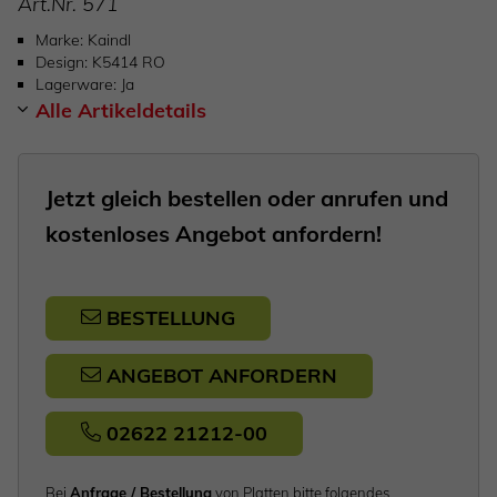
Art.Nr.
571
Marke
Kaindl
Design
K5414 RO
Lagerware
Ja
Alle Artikeldetails
Jetzt gleich bestellen oder anrufen und
kostenloses Angebot anfordern!
BESTELLUNG
ANGEBOT ANFORDERN
02622 21212-00
Bei
Anfrage / Bestellung
von Platten bitte folgendes