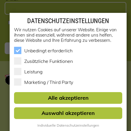
DATENSCHUTZEINSTELLUNGEN
Ja, ich möchte den Newsletter erhalten! (kann jederzeit
abbestellt werden)
Wir nutzen Cookies auf unserer Website. Einige von
ihnen sind essenziell, während andere uns helfen,
diese Website und Ihre Erfahrung zu verbessern.
Anmelden
Unbedingt erforderlich
Zusätzliche Funktionen
Leistung
Marketing / Third Party
Startseite
Alle akzeptieren
Datenschutzerklärung
Auswahl akzeptieren
Impressum & AGB
Individuelle Datenschutzeinstellungen