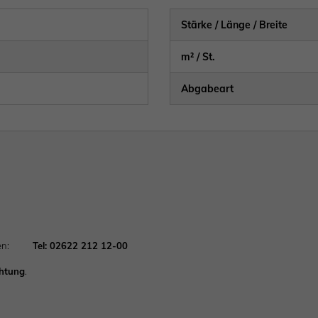
Stärke / Länge / Breite
m² / St.
Abgabeart
achten:
Tel: 02622 212 12-00
chtung
.