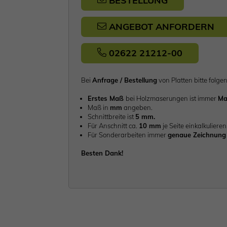
BESTELLUNG
ANGEBOT ANFORDERN
02622 21212-00
Bei
Anfrage / Bestellung
von Platten bitte fo
Erstes Maß
bei Holzmaserungen ist immer
Ma
Maß in
mm
angeben.
Schnittbreite ist
5 mm.
Für Anschnitt ca.
10 mm
je Seite einkalkulieren
Für Sonderarbeiten immer
genaue Zeichnung 
Besten Dank!