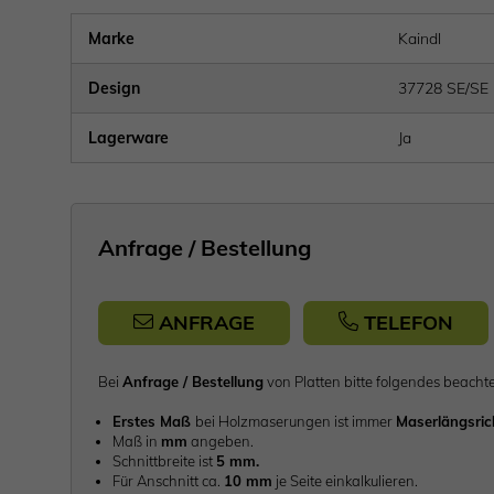
Marke
Kaindl
Design
37728 SE/SE
Lagerware
Ja
Anfrage / Bestellung
ANFRAGE
TELEFON
Bei
Anfrage / Bestellung
von Platten bitte folgendes be
Erstes Maß
bei Holzmaserungen ist immer
Maserlängsri
Maß in
mm
angeben.
Schnittbreite ist
5 mm.
Für Anschnitt ca.
10 mm
je Seite einkalkulieren.