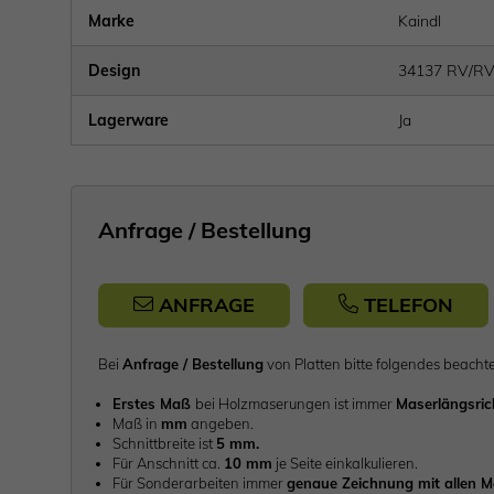
Marke
Kaindl
Design
34137 RV/R
Lagerware
Ja
Anfrage / Bestellung
ANFRAGE
TELEFON
Bei
Anfrage / Bestellung
von Platten bitte folgendes be
Erstes Maß
bei Holzmaserungen ist immer
Maserlängsri
Maß in
mm
angeben.
Schnittbreite ist
5 mm.
Für Anschnitt ca.
10 mm
je Seite einkalkulieren.
Für Sonderarbeiten immer
genaue Zeichnung mit allen 