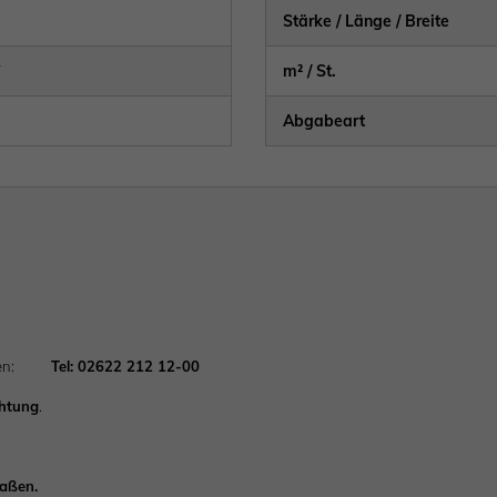
Stärke / Länge / Breite
V
m² / St.
Abgabeart
achten:
Tel: 02622 212 12-00
chtung
.
Maßen.