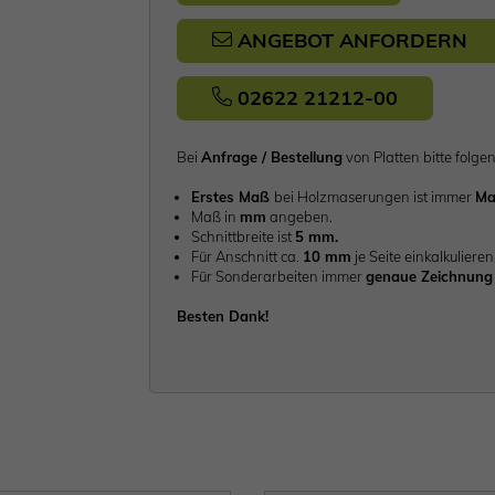
ANGEBOT ANFORDERN
02622 21212-00
Bei
Anfrage / Bestellung
von Platten bitte fo
Erstes Maß
bei Holzmaserungen ist immer
Ma
Maß in
mm
angeben.
Schnittbreite ist
5 mm.
Für Anschnitt ca.
10 mm
je Seite einkalkulieren
Für Sonderarbeiten immer
genaue Zeichnung 
Besten Dank!