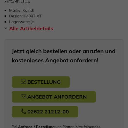
Art.Nr.
319
Marke
Kaindl
Design
K4347 AT
Lagerware
Ja
Alle Artikeldetails
Jetzt gleich bestellen oder anrufen und
kostenloses Angebot anfordern!
BESTELLUNG
ANGEBOT ANFORDERN
02622 21212-00
Bei
Anfrage / Bestellung
von Platten bitte folgendes