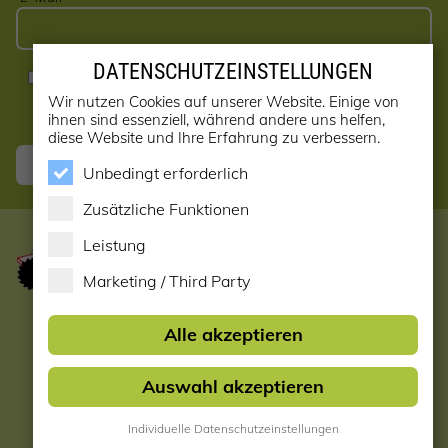
DATENSCHUTZEINSTELLUNGEN
Ja, ich möchte den Newsletter erhalten! (kann jederzeit
abbestellt werden)
Wir nutzen Cookies auf unserer Website. Einige von
ihnen sind essenziell, während andere uns helfen,
diese Website und Ihre Erfahrung zu verbessern.
Anmelden
Unbedingt erforderlich
Zusätzliche Funktionen
Leistung
Marketing / Third Party
Startseite
Alle akzeptieren
Datenschutzerklärung
Auswahl akzeptieren
Impressum & AGB
Individuelle Datenschutzeinstellungen