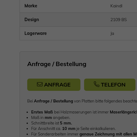
Marke
Kaindl
Design
2109 BS
Lagerware
Ja
Anfrage / Bestellung
ANFRAGE
TELEFON
Bei
Anfrage / Bestellung
von Platten bitte folgendes be
Erstes Maß
bei Holzmaserungen ist immer
Maserlängsri
Maß in
mm
angeben.
Schnittbreite ist
5 mm.
Für Anschnitt ca.
10 mm
je Seite einkalkulieren.
Für Sonderarbeiten immer
genaue Zeichnung mit allen 