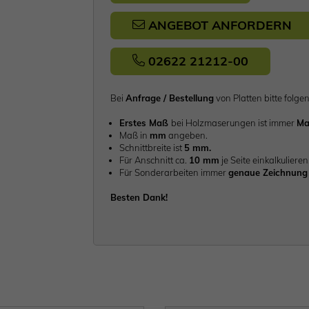
ANGEBOT ANFORDERN
02622 21212-00
Bei
Anfrage / Bestellung
von Platten bitte fo
Erstes Maß
bei Holzmaserungen ist immer
Ma
Maß in
mm
angeben.
Schnittbreite ist
5 mm.
Für Anschnitt ca.
10 mm
je Seite einkalkulieren
Für Sonderarbeiten immer
genaue Zeichnung 
Besten Dank!