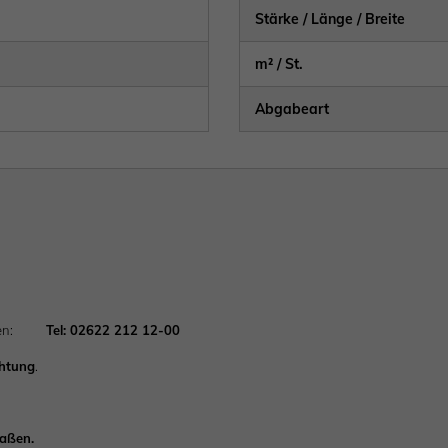
Stärke / Länge / Breite
m² / St.
Abgabeart
achten:
Tel: 02622 212 12-00
chtung
.
Maßen.