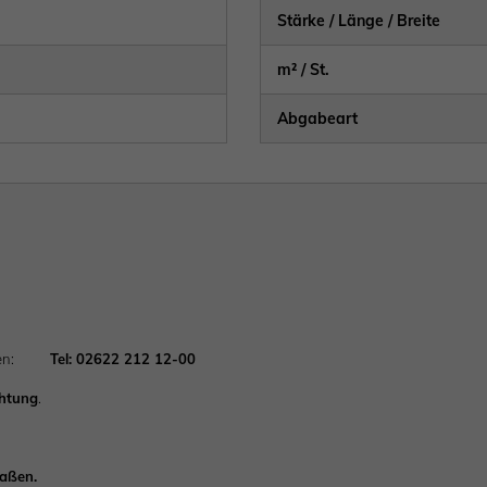
Stärke / Länge / Breite
m² / St.
Abgabeart
achten:
Tel: 02622 212 12-00
chtung
.
Maßen.