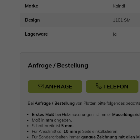
Marke
Kaindl
Design
1101 SM
Lagerware
Ja
Anfrage / Bestellung
ANFRAGE
TELEFON
Bei
Anfrage / Bestellung
von Platten bitte folgendes be
Erstes Maß
bei Holzmaserungen ist immer
Maserlängsri
Maß in
mm
angeben.
Schnittbreite ist
5 mm.
Für Anschnitt ca.
10 mm
je Seite einkalkulieren.
Für Sonderarbeiten immer
genaue Zeichnung mit allen 