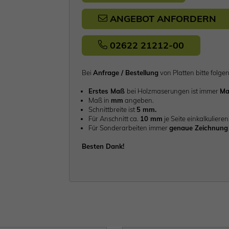
ANGEBOT ANFORDERN
02622 21212-00
Bei
Anfrage / Bestellung
von Platten bitte fo
Erstes Maß
bei Holzmaserungen ist immer
Ma
Maß in
mm
angeben.
Schnittbreite ist
5 mm.
Für Anschnitt ca.
10 mm
je Seite einkalkulieren
Für Sonderarbeiten immer
genaue Zeichnung 
Besten Dank!