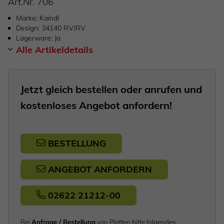
Art.Nr.
706
Marke
Kaindl
Design
34140 RV/RV
Lagerware
Ja
Alle Artikeldetails
Jetzt gleich bestellen oder anrufen und
kostenloses Angebot anfordern!
BESTELLUNG
ANGEBOT ANFORDERN
02622 21212-00
Bei
Anfrage / Bestellung
von Platten bitte folgendes