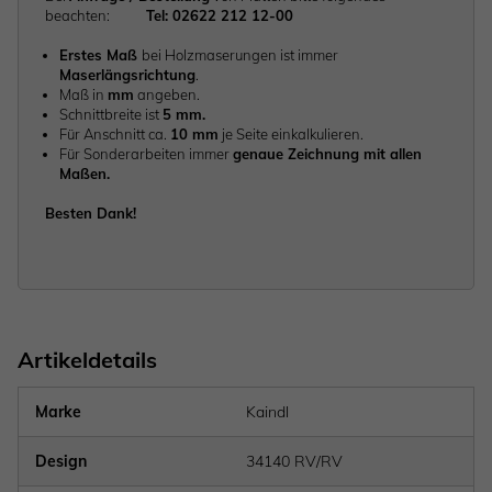
beachten:
Tel: 02622 212 12-00
Erstes Maß
bei Holzmaserungen ist immer
Maserlängsrichtung
.
Maß in
mm
angeben.
Schnittbreite ist
5 mm.
Für Anschnitt ca.
10 mm
je Seite einkalkulieren.
Für Sonderarbeiten immer
genaue Zeichnung mit allen
Maßen.
Besten Dank!
Artikeldetails
Marke
Kaindl
Design
34140 RV/RV