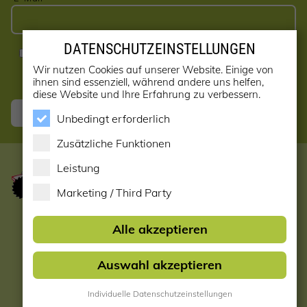
DATENSCHUTZEINSTELLUNGEN
Ja, ich möchte den Newsletter erhalten! (kann jederzeit
abbestellt werden)
Wir nutzen Cookies auf unserer Website. Einige von
ihnen sind essenziell, während andere uns helfen,
diese Website und Ihre Erfahrung zu verbessern.
Anmelden
Unbedingt erforderlich
Zusätzliche Funktionen
Leistung
Marketing / Third Party
Startseite
Alle akzeptieren
Datenschutzerklärung
Auswahl akzeptieren
Impressum & AGB
Individuelle Datenschutzeinstellungen