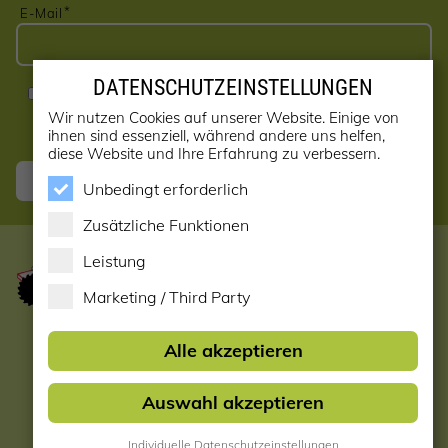
E-Mail
DATENSCHUTZEINSTELLUNGEN
Ja, ich möchte den Newsletter erhalten! (kann jederzeit
abbestellt werden)
Wir nutzen Cookies auf unserer Website. Einige von
ihnen sind essenziell, während andere uns helfen,
diese Website und Ihre Erfahrung zu verbessern.
Anmelden
Unbedingt erforderlich
Zusätzliche Funktionen
Leistung
Marketing / Third Party
Startseite
Alle akzeptieren
Datenschutzerklärung
Auswahl akzeptieren
Impressum & AGB
Individuelle Datenschutzeinstellungen