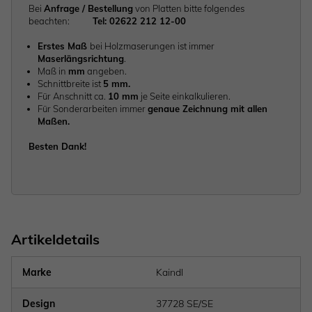
Bei
Anfrage / Bestellung
von Platten bitte folgendes
beachten:
Tel: 02622 212 12-00
Erstes Maß
bei Holzmaserungen ist immer
Maserlängsrichtung
.
Maß in
mm
angeben.
Schnittbreite ist
5 mm.
Für Anschnitt ca.
10 mm
je Seite einkalkulieren.
Für Sonderarbeiten immer
genaue Zeichnung mit allen
Maßen.
Besten Dank!
Artikeldetails
Marke
Kaindl
Design
37728 SE/SE