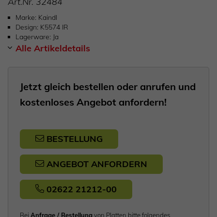
Art.Nr.
32484
Marke
Kaindl
Design
K5574 IR
Lagerware
Ja
Alle Artikeldetails
Jetzt gleich bestellen oder anrufen und
kostenloses Angebot anfordern!
BESTELLUNG
ANGEBOT ANFORDERN
02622 21212-00
Bei
Anfrage / Bestellung
von Platten bitte folgendes