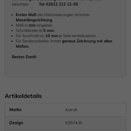
beachten:
Tel: 02622 212 12-00
Erstes Maß
bei Holzmaserungen ist immer
Maserlängsrichtung
.
Maß in
mm
angeben.
Schnittbreite ist
5 mm.
Für Anschnitt ca.
10 mm
je Seite einkalkulieren.
Für Sonderarbeiten immer
genaue Zeichnung mit allen
Maßen.
Besten Dank!
Artikeldetails
Marke
Kaindl
Design
K5574 IR