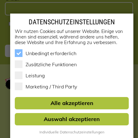
DATENSCHUTZEINSTELLUNGEN
Ja, ich möchte den Newsletter erhalten! (kann jederzeit
abbestellt werden)
Wir nutzen Cookies auf unserer Website. Einige von
ihnen sind essenziell, während andere uns helfen,
diese Website und Ihre Erfahrung zu verbessern.
Anmelden
Unbedingt erforderlich
Zusätzliche Funktionen
Leistung
Marketing / Third Party
Startseite
Alle akzeptieren
Datenschutzerklärung
Auswahl akzeptieren
Impressum & AGB
Individuelle Datenschutzeinstellungen