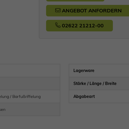
ANGEBOT ANFORDERN
02622 21212-00
Lagerware
Stärke / Länge / Breite
elung / Barfußriffelung
Abgabeart
sen