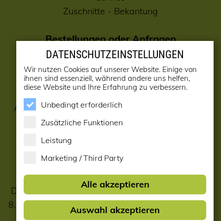
Zuschnitte
-
Bekantung
Bestellungen oder Anfragen
E-Mail:
verkauf@holzwurm.at
DATENSCHUTZEINSTELLUNGEN
E-Mail:
info@holzwurm.at
(Büro)
Wir nutzen Cookies auf unserer Website. Einige von
ihnen sind essenziell, während andere uns helfen,
diese Website und Ihre Erfahrung zu verbessern.
Bitte hinterlassen Sie bei Bestellungen oder
Unbedingt erforderlich
Anfragen ihre Telefonnummer, damit wir Sie bei
eventuellen Rückfragen erreichen können.
Zusätzliche Funktionen
Vielen Dank !
Leistung
Marketing / Third Party
Hotline:
02622 21212-0
Alle akzeptieren
Der führende Holzfachmarkt im südlichen NÖ auf
8.000 m2, Familienbetrieb seit mehr als 85 Jahren.
Auswahl akzeptieren