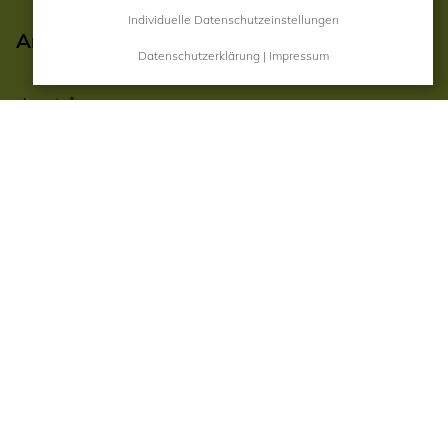
Individuelle Datenschutzeinstellungen
Anmeldung zum Newsletter
Datenschutzerklärung
|
Impressum
Anrede
Vorname
Nachname
E-Mail
Ja, ich möchte den Newsletter erhalten! (kann jederzeit
abbestellt werden)