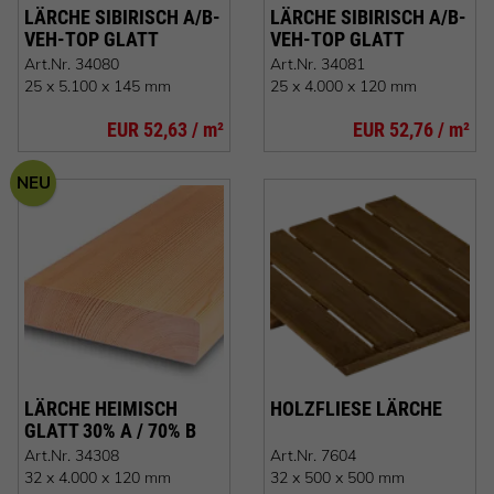
LÄRCHE SIBIRISCH A/B-
LÄRCHE SIBIRISCH A/B-
VEH-TOP GLATT
VEH-TOP GLATT
GERUNDET
GERUNDET
Art.Nr.
34080
Art.Nr.
34081
25 x 5.100 x 145 mm
25 x 4.000 x 120 mm
EUR 52,63 / m²
EUR 52,76 / m²
NEU
LÄRCHE HEIMISCH
HOLZFLIESE LÄRCHE
GLATT 30% A / 70% B
Art.Nr.
34308
Art.Nr.
7604
32 x 4.000 x 120 mm
32 x 500 x 500 mm